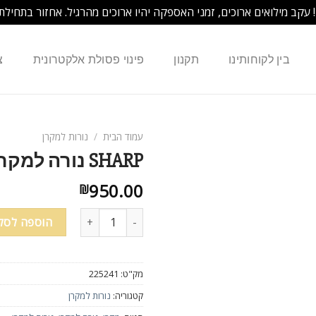
! עקב מילואים ארוכים, זמני האספקה יהיו ארוכים מהרגיל. אחזור בתחילת
בין לקוחותינו
תקנון
פינוי פסולת אלקטרונית
צ
עמוד הבית
/
נורות למקרן
SHARP נורה למקרן / AN-XR20L2 ANXR20L2
950.00
₪
כמות של SHARP נורה למקרן / AN-XR20L2 ANXR20L2
הוספה לסל
מק"ט:
225241
קטגוריה:
נורות למקרן