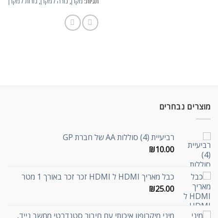
תגיות:
מקרן
,
נורה למקרן
,
נורות למקרן
מוצרים נבחרים
רביעיית (4) סוללות AA של חברת GP
₪
10.00
כבל מאריך HDMI ל HDMI זכר זכר באורך 1 מטר
₪
25.00
מיני מיקרופון איכותי עם חיבור סטנדרטי מחשב נייד,