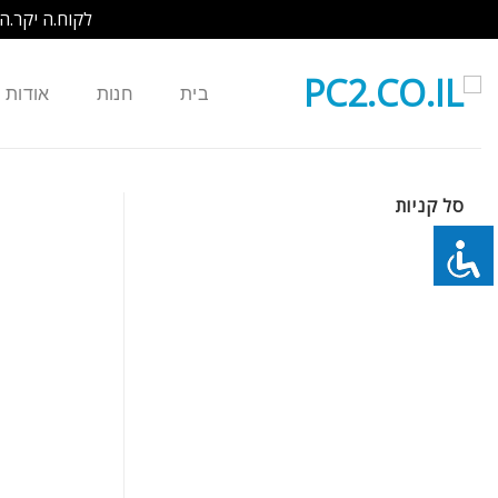
לקוח.ה יקר.ה
Ski
t
בית
חנות
אודות
conten
סל קניות