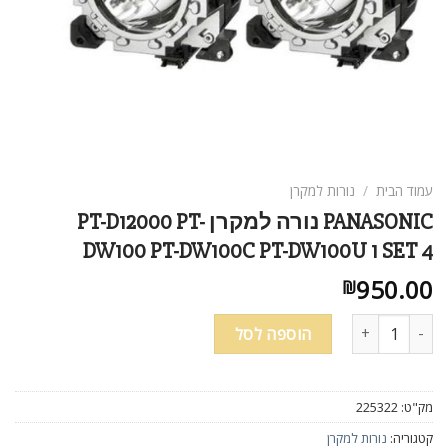
ניגודיות בהירה
brightness_high
ניגודיות כהה
brightness_low
הוסף קו תחתון לקישורים
format_underlined
סמן קישורים
font_download
לאפס
cached
עמוד הבית
/
נורות למקרן
את
PANASONIC נורה למקרן PT-D12000 PT-
כל
DW100 PT-DW100C PT-DW100U 1 SET 4
האפשרויות
950.00
₪
כמות של PANASONIC נורה למקרן PT-D12000 PT-DW100 PT-DW100C PT-DW100U 1 SET 4
הוספה לסל
מק"ט:
225322
קטגוריה:
נורות למקרן