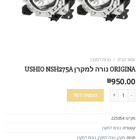
ניגודיות בהירה
brightness_high
ניגודיות כהה
brightness_low
הוסף קו תחתון לקישורים
format_underlined
סמן קישורים
font_download
לאפס
cached
עמוד הבית
/
נורות למקרן
את
ORIGINA נורה למקרן USHIO NSH275A
כל
האפשרויות
950.00
₪
כמות של ORIGINA נורה למקרן USHIO NSH275A
הוספה לסל
מק"ט:
225054
קטגוריה:
נורות למקרן
תגיות:
מקרן
,
נורה למקרן
,
נורות למקרן