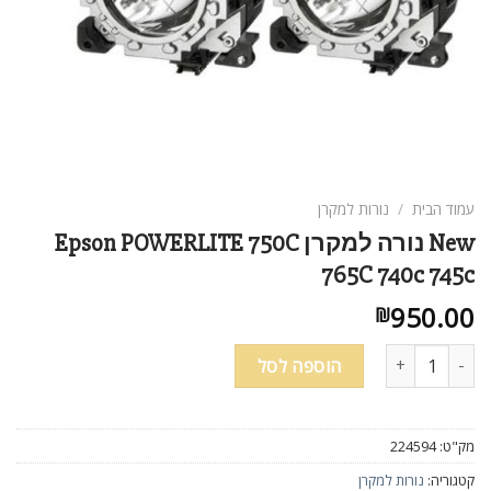
ניגודיות בהירה
brightness_high
ניגודיות כהה
brightness_low
הוסף קו תחתון לקישורים
format_underlined
סמן קישורים
font_download
לאפס
cached
עמוד הבית
/
נורות למקרן
את
New נורה למקרן Epson POWERLITE 750C
כל
765C 740c 745c
האפשרויות
950.00
₪
כמות של New נורה למקרן Epson POWERLITE 750C 765C 740c 745c
הוספה לסל
מק"ט:
224594
קטגוריה:
נורות למקרן