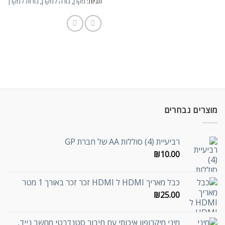
תגיות:
מקרן
,
נורה למקרן
,
נורות למקרן
מוצרים נבחרים
רביעיית (4) סוללות AA של חברת GP
₪
10.00
כבל מאריך HDMI ל HDMI זכר זכר באורך 1 מטר
₪
25.00
מיני מיקרופון איכותי עם חיבור סטנדרטי מחשב נייד,