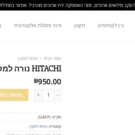
! עקב מילואים ארוכים, זמני האספקה יהיו ארוכים מהרגיל. אחזור בתחילת
בין לקוחותינו
תקנון
פינוי פסולת אלקטרונית
צ
עמוד הבית
/
נורות למקרן
HITACHI נורה למקרן cpx440 cpx444 cpx445 cpx445w
950.00
₪
כמות של HITACHI נורה למקרן cpx440 cpx444 cpx445 cpx445w
הוספה לסל
מק"ט:
224375
קטגוריה:
נורות למקרן