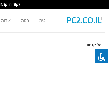
לקוח.ה יקר.ה
Ski
t
בית
חנות
אודות
conten
סל קניות