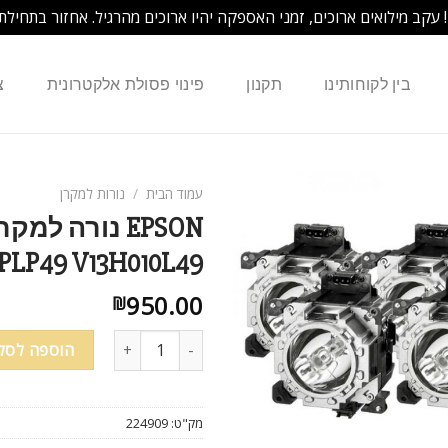
! עקב מילואים ארוכים, זמני האספקה יהיו ארוכים מהרגיל. אחזור בתחילת
בין לקוחותינו
תקנון
פינוי פסולת אלקטרונית
צ
עמוד הבית
/
נורות למקרן
PLP49 V13H010L49
950.00
₪
הוספה לסל
מק"ט:
224909