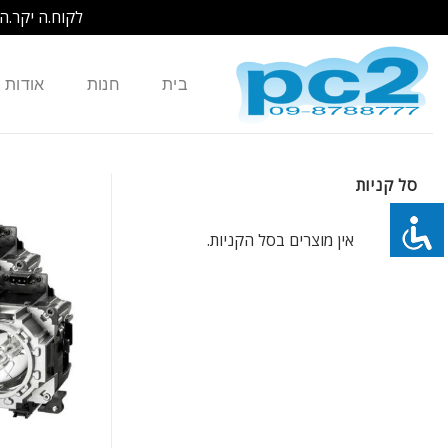
לקוח.ה יקר.ה
Ski
t
בית
חנות
אודות
conten
סל קניות
אין מוצרים בסל הקניות.
כמות של EPSON נורה למקרן POWERLITE PRO CINEMA 9100 ELPLP49 V13H010L49