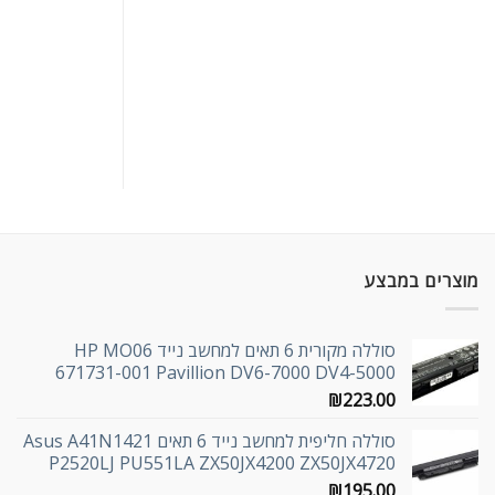
מוצרים במבצע
סוללה מקורית 6 תאים למחשב נייד HP MO06
671731-001 Pavillion DV6-7000 DV4-5000
₪
223.00
סוללה חליפית למחשב נייד 6 תאים Asus A41N1421
P2520LJ PU551LA ZX50JX4200 ZX50JX4720
₪
195.00