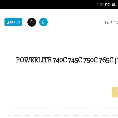
 אוגוסט
סגור
ור קשר
₪
0.00
EPSON נורה למקרן POWERLITE 740C 745C 750C 765C