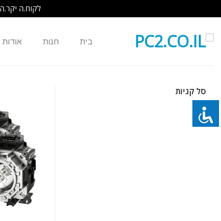
לקוח.ה יקר.ה
Ski
t
בית
חנות
אודות
conten
סל קניות
כמות של EPSON נורה למקרן POWERLITE 740C 745C 750C 765C WITH HOUSING