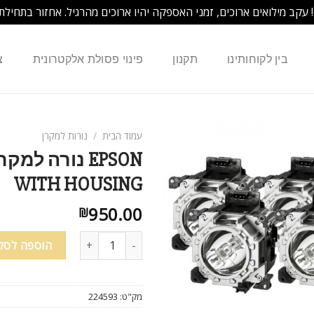
! עקב מילואים ארוכים, זמני האספקה יהיו ארוכים מהרגיל. אחזור בתחילת
בין לקוחותינו
תקנון
פינוי פסולת אלקטרונית
צ
עמוד הבית
/
נורות למקרן
WITH HOUSING
950.00
₪
הוספה לסל
מק"ט:
224593