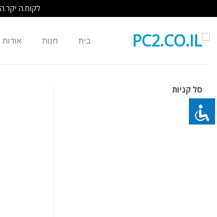
לקוח.ה יקר.ה
Ski
t
בית
חנות
אודות
conten
סל קניות