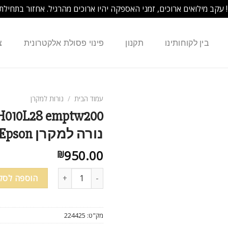
! עקב מילואים ארוכים, זמני האספקה יהיו ארוכים מהרגיל. אחזור בתחילת
בין לקוחותינו
תקנון
פינוי פסולת אלקטרונית
צ
עמוד הבית
/
נורות למקרן
H010L28 emptw200
נורה למקרן Epson
950.00
₪
כמות של emp-tw200 emp-tw500 ELPLP28 V13H010L28 emptw200 נורה למקרן Epson
הוספה לסל
מק"ט:
224425