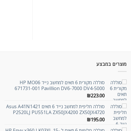
מוצרים במבצע
סוללה מקורית 6 תאים למחשב נייד HP MO06
671731-001 Pavillion DV6-7000 DV4-5000
₪
223.00
סוללה חליפית למחשב נייד 6 תאים Asus A41N1421
P2520LJ PU551LA ZX50JX4200 ZX50JX4720
₪
195.00
סוללה חליפית 6 תאים ל HP Envy x360 LK03XL 15-