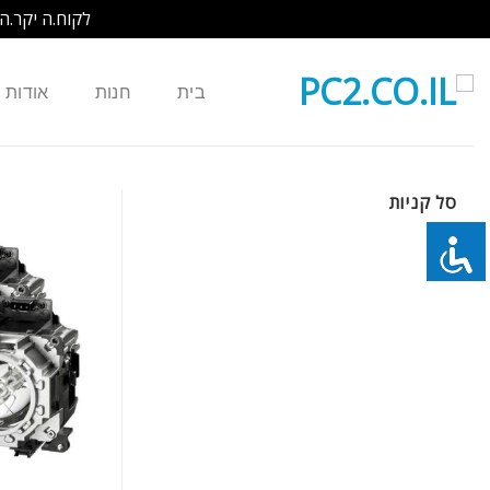
לקוח.ה יקר.ה
Ski
t
בית
חנות
אודות
conten
סל קניות
כמות של COMPATIBLE נורה למקרן NEC NSH130NEH