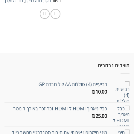
תגיות:
מקרן
,
נורה למקרן
,
נורות למקרן
מוצרים נבחרים
רביעיית (4) סוללות AA של חברת GP
₪
10.00
כבל מאריך HDMI ל HDMI זכר זכר באורך 1 מטר
₪
25.00
מיני מיקרופון איכותי עם חיבור סטנדרטי מחשב נייד,