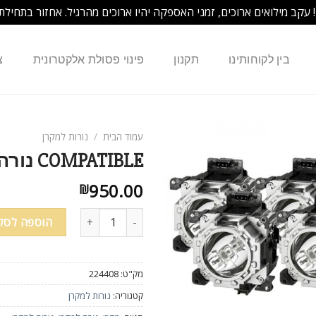
! עקב מילואים ארוכים, זמני האספקה יהיו ארוכים מהרגיל. אחזור בתחילת
בין לקוחותינו
תקנון
פינוי פסולת אלקטרונית
צ
עמוד הבית
/
נורות למקרן
COMPATIBLE נורה למקרן NEC NSH130NEH
950.00
₪
הוספה לסל
מק"ט:
224408
קטגוריה:
נורות למקרן