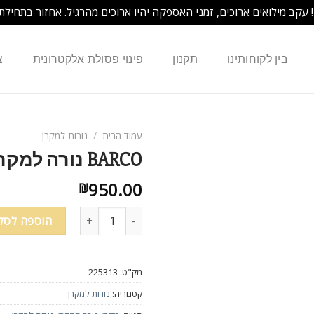
! עקב מילואים ארוכים, זמני האספקה יהיו ארוכים מהרגיל. אחזור בתחילת
בין לקוחותינו
תקנון
פינוי פסולת אלקטרונית
צ
עמוד הבית
/
נורות למקרן
BARCO נורה למקרן R9841760
950.00
₪
הוספה לסל
מק"ט:
225313
קטגוריה:
נורות למקרן