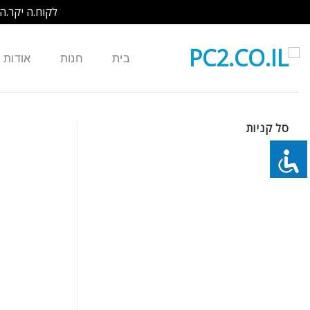
לקוח.ה יקר.ה
Ski
t
בית
חנות
אודות
conten
סל קניות
כמות של BARCO נורה למקרן R9841760