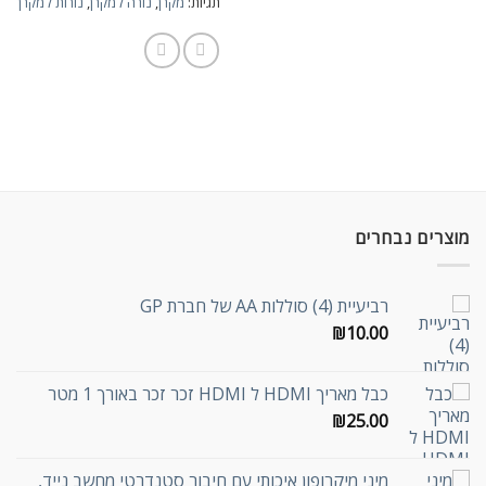
תגיות:
מקרן
,
נורה למקרן
,
נורות למקרן
מוצרים נבחרים
רביעיית (4) סוללות AA של חברת GP
₪
10.00
כבל מאריך HDMI ל HDMI זכר זכר באורך 1 מטר
₪
25.00
מיני מיקרופון איכותי עם חיבור סטנדרטי מחשב נייד,