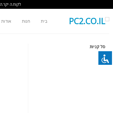
לקוח.ה יקר.ה
Ski
t
בית
חנות
אודות
conten
סל קניות
כמות של 50 סוללות כפתור LIR1220