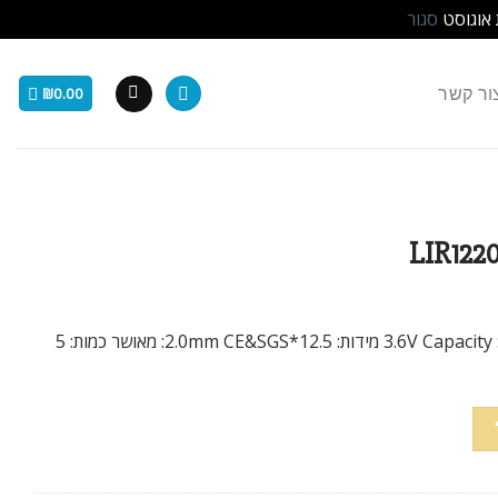
 אוגוסט
סגור
ור קשר
₪
0.00
סוג: Li-ion נטענת מתח: 3.6V Capacity :5mAH מידות: 12.5*2.0mm CE&SGS: מאושר כמות: 5