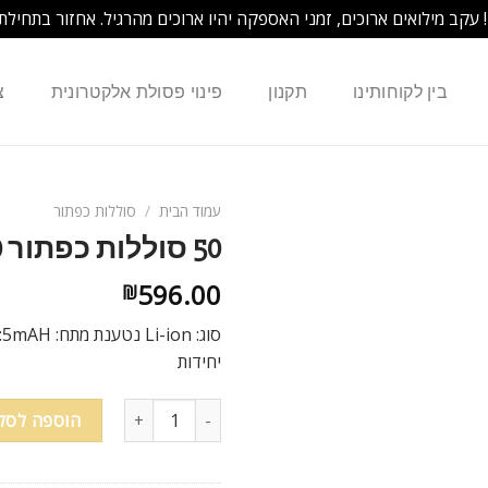
! עקב מילואים ארוכים, זמני האספקה יהיו ארוכים מהרגיל. אחזור בתחילת
בין לקוחותינו
תקנון
פינוי פסולת אלקטרונית
צ
עמוד הבית
/
סוללות כפתור
50 סוללות כפתור LIR1220
596.00
₪
יחידות
הוספה לסל