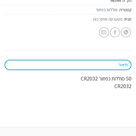
מק"ט:
98344
קטגוריה:
סוללות כפתור
תגית:
מטענים/ ספקי כוח
תיאור
50 סוללות כפתור CR2032
CR2032