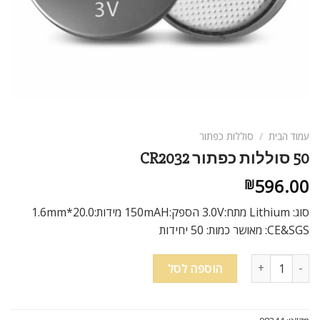
ניגודיות בהירה
brightness_high
ניגודיות כהה
brightness_low
הוסף קו תחתון לקישורים
format_underlined
סמן קישורים
font_download
לאפס
cached
עמוד הבית
/
סוללות כפתור
את
50 סוללות כפתור CR2032
כל
האפשרויות
596.00
₪
סוג: Lithium מתח:3.0V הספק:150mAH מידות:20.0*1.6mm
CE&SGS: מאושר כמות: 50 יחידות
כמות של 50 סוללות כפתור CR2032
הוספה לסל