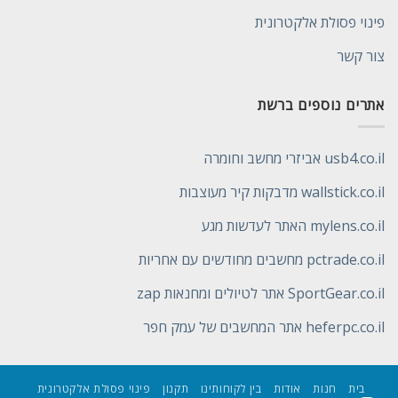
פינוי פסולת אלקטרונית
צור קשר
אתרים נוספים ברשת
usb4.co.il אביזרי מחשב וחומרה
wallstick.co.il מדבקות קיר מעוצבות
mylens.co.il האתר לעדשות מגע
pctrade.co.il מחשבים מחודשים עם אחריות
SportGear.co.il אתר לטיולים ומחנאות zap
heferpc.co.il אתר המחשבים של עמק חפר
בית
חנות
אודות
בין לקוחותינו
תקנון
פינוי פסולת אלקטרונית