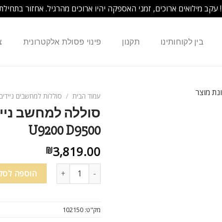
! עקב מילואים ארוכים, זמני האספקה יהיו ארוכים מהרגיל. אחזור בתחילת
בין לקוחותינו
תקנון
פינוי פסולת אלקטרונית
צ
עמוד הבית
/
סוללות למחשבים ניידים
U9200 D9500
3,819.00
₪
הוספה לסל
מק"ט:
102150