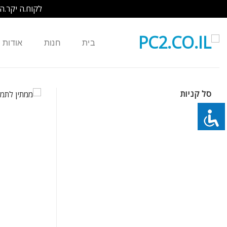
לקוח.ה יקר.ה
Ski
t
בית
חנות
אודות
conten
סל קניות
כמות של סוללה למחשב נייד 6 תאים FUJITSU SIEMENS M9400 U9200 D9500