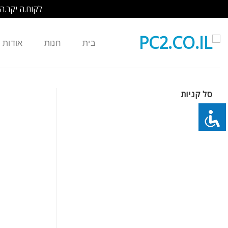
לקוח.ה יקר.ה
Ski
t
בית
חנות
אודות
conten
סל קניות
כמות של סוללה חליפית 6 תאים למחשב נייד Toshiba Satellite Pro L40 L45 PA3615U-1BRM