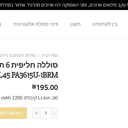
! עקב מילואים ארוכים, זמני האספקה יהיו ארוכים מהרגיל. אחזור בתחילת
בין לקוחותינו
תקנון
פינוי פסולת אלקטרונית
צ
עמוד הבית
/
סוללות למחשבים ניידים
 L45 PA3615U-1BRM
195.00
₪
סוג: Li-ion קיבולת: 2200 mAh מתח:10.8V צבע: שחור
הוספה לסל