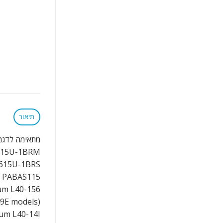
תיאור
מתאימה לדגמ
615U-1BRM
615U-1BRS
PABAS115
um L40-156
9E models)
um L40-14I