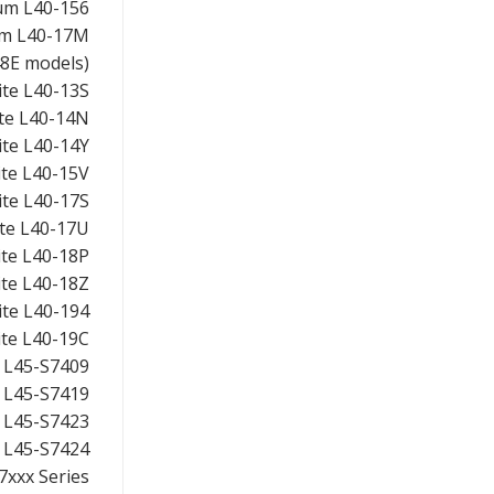
um L40-156
m L40-17M
L48E models)
lite L40-13S
ite L40-14N
lite L40-14Y
lite L40-15V
lite L40-17S
ite L40-17U
lite L40-18P
lite L40-18Z
lite L40-194
lite L40-19C
e L45-S7409
e L45-S7419
e L45-S7423
e L45-S7424
S7xxx Series