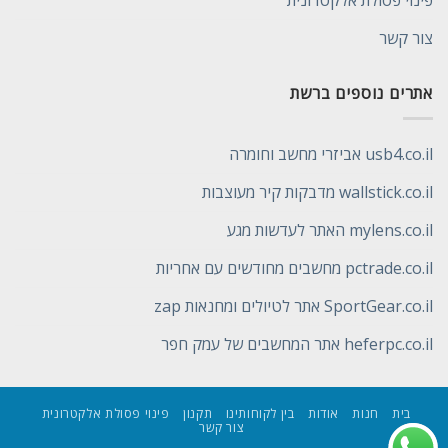
פינוי פסולת אלקטרונית
צור קשר
אתרים נוספים ברשת
usb4.co.il אביזרי מחשב וחומרה
wallstick.co.il מדבקות קיר מעוצבות
mylens.co.il האתר לעדשות מגע
pctrade.co.il מחשבים מחודשים עם אחריות
SportGear.co.il אתר לטיולים ומחנאות zap
heferpc.co.il אתר המחשבים של עמק חפר
בית
חנות
אודות
בין לקוחותינו
תקנון
פינוי פסולת אלקטרונית
צור קשר