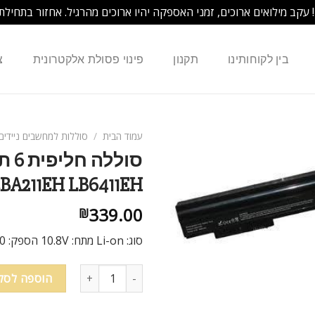
! עקב מילואים ארוכים, זמני האספקה יהיו ארוכים מהרגיל. אחזור בתחילת
בין לקוחותינו
תקנון
פינוי פסולת אלקטרונית
צ
עמוד הבית
/
סוללות למחשבים ניידים
11EE LBA211EH LB6411EH
339.00
₪
סוג: Li-on מתח: 10.8V הספק: 4400 mAh צבע: שחור
הוספה לסל