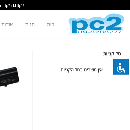
לקוח.ה יקר.ה
Ski
t
בית
חנות
אודות
conten
סל קניות
אין מוצרים בסל הקניות.
כמות של סוללה חליפית 6 תאים למחשב נייד LG X120 X130 LB3211EE LBA211EH LB6411EH - שחור