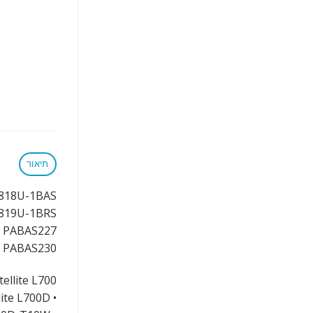
תיאור
818U-1BAS
819U-1BRS
 PABAS227
 PABAS230
tellite L700
• Satellite L700D