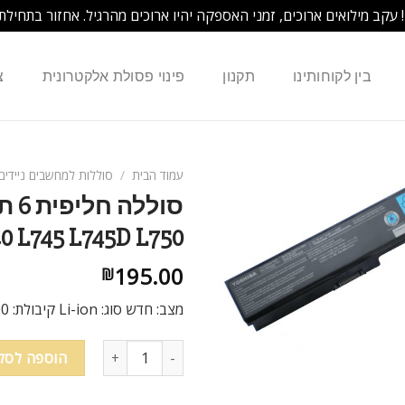
! עקב מילואים ארוכים, זמני האספקה יהיו ארוכים מהרגיל. אחזור בתחילת
בין לקוחותינו
תקנון
פינוי פסולת אלקטרונית
צ
עמוד הבית
/
סוללות למחשבים ניידים
40 L745 L745D L750
195.00
₪
מצב: חדש סוג: Li-ion קיבולת: 4400 mAh מתח:10.8V צבע: שחור
כמות של סוללה חליפית 6 תאים למחשב נייד Toshiba Satellite L730 L740 L745 L745D L750
הוספה לסל