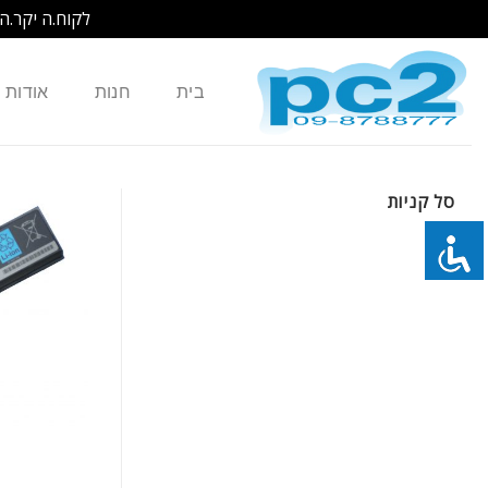
לקוח.ה יקר.ה
Ski
t
בית
חנות
אודות
conten
סל קניות