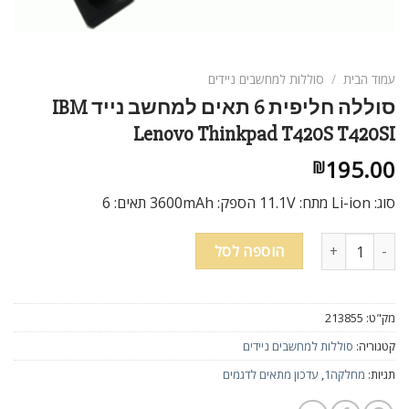
ניגודיות בהירה
brightness_high
ניגודיות כהה
brightness_low
עמוד הבית
/
סוללות למחשבים ניידים
הוסף קו תחתון לקישורים
format_underlined
סוללה חליפית 6 תאים למחשב נייד IBM
סמן קישורים
font_download
Lenovo Thinkpad T420S T420SI
195.00
₪
לאפס
cached
את
סוג: Li-ion מתח: 11.1V הספק: 3600mAh תאים: 6
כל
האפשרויות
כמות של סוללה חליפית 6 תאים למחשב נייד IBM Lenovo Thinkpad T420S T420SI
הוספה לסל
מק"ט:
213855
קטגוריה:
סוללות למחשבים ניידים
תגיות:
מחלקה1
,
עדכון מתאים לדגמים