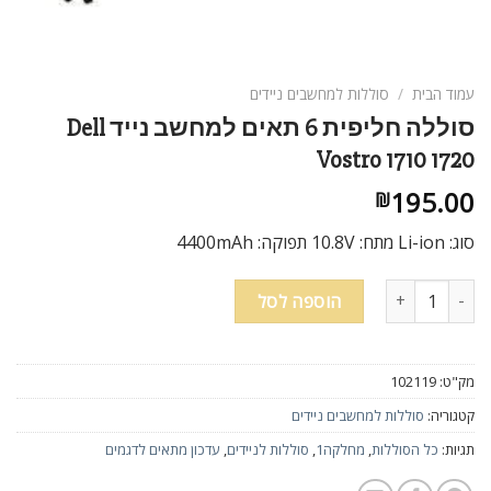
ניגודיות בהירה
brightness_high
ניגודיות כהה
brightness_low
עמוד הבית
/
סוללות למחשבים ניידים
הוסף קו תחתון לקישורים
format_underlined
סוללה חליפית 6 תאים למחשב נייד Dell
סמן קישורים
font_download
Vostro 1710 1720
195.00
₪
לאפס
cached
את
סוג: Li-ion מתח: 10.8V תפוקה: 4400mAh
כל
האפשרויות
כמות של סוללה חליפית 6 תאים למחשב נייד Dell Vostro 1710 1720
הוספה לסל
מק"ט:
102119
קטגוריה:
סוללות למחשבים ניידים
תגיות:
כל הסוללות
,
מחלקה1
,
סוללות לניידים
,
עדכון מתאים לדגמים