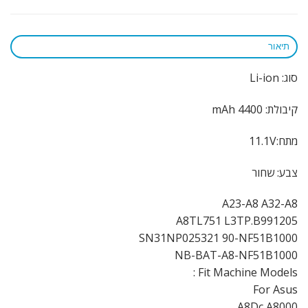
תיאור
סוג: Li-ion
קיבולת: 4400 mAh
מתח:11.1V
צבע: שחור
A23-A8 A32-A8
A8TL751 L3TP.B991205
SN31NP025321 90-NF51B1000
NB-BAT-A8-NF51B1000
Fit Machine Models :
For Asus
A8Dc A8000