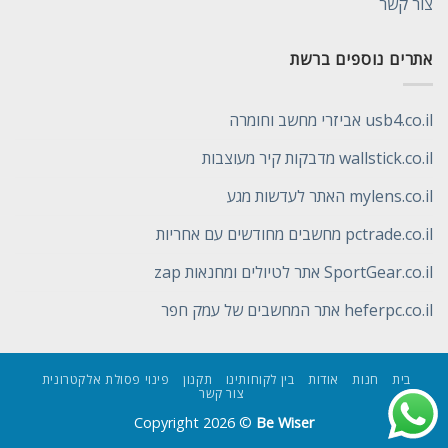
צור קשר
אתרים נוספים ברשת
usb4.co.il אביזרי מחשב וחומרה
wallstick.co.il מדבקות קיר מעוצבות
mylens.co.il האתר לעדשות מגע
pctrade.co.il מחשבים מחודשים עם אחריות
SportGear.co.il אתר לטיולים ומחנאות zap
heferpc.co.il אתר המחשבים של עמק חפר
בית
חנות
אודות
בין לקוחותינו
תקנון
פינוי פסולת אלקטרונית
צור קשר
Copyright 2026 ©
Be Wiser