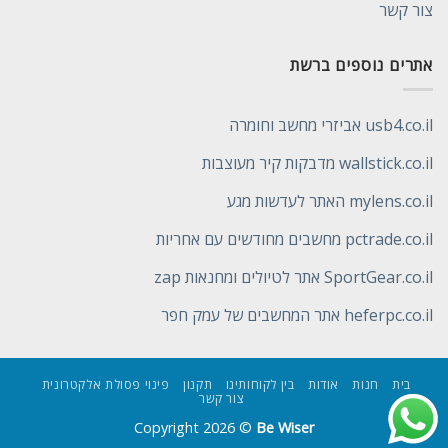
צור קשר
אתרים נוספים ברשת
usb4.co.il אביזרי מחשב וחומרה
wallstick.co.il מדבקות קיר מעוצבות
mylens.co.il האתר לעדשות מגע
pctrade.co.il מחשבים מחודשים עם אחריות
SportGear.co.il אתר לטיולים ומחנאות zap
heferpc.co.il אתר המחשבים של עמק חפר
בית
חנות
אודות
בין לקוחותינו
תקנון
פינוי פסולת אלקטרונית
צור קשר
Copyright 2026 ©
Be Wiser