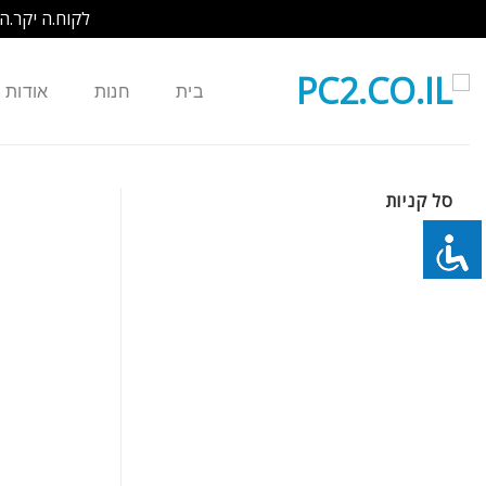
לקוח.ה יקר.ה
Ski
t
בית
חנות
אודות
conten
סל קניות
כמות של סוללה חליפית 6 תאים למחשב נייד HP COMPAQ X1000 NX7000 NX7010 ZT3000 X1100 - חדש