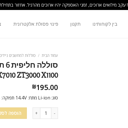
! עקב מילואים ארוכים, זמני האספקה יהיו ארוכים מהרגיל. אחזור בתחילת
בין לקוחותינו
תקנון
פינוי פסולת אלקטרונית
צ
עמוד הבית
/
סוללות למחשבים ניידים
0 NX7010 ZT3000 X1100
195.00
₪
סוג: Li-ion מתח: 14.4V תפוקה: 4400mAh סוללה חליפית עם 100% תאימות
הוספה לסל