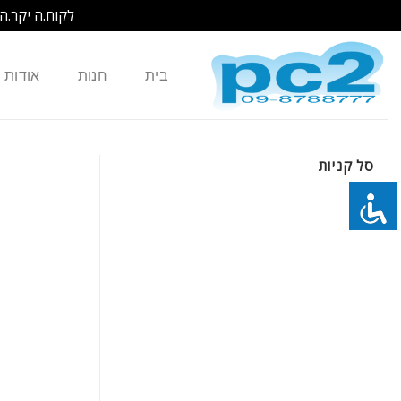
לקוח.ה יקר.ה
Ski
t
בית
חנות
אודות
conten
סל קניות
כמות של סוללה מקורית 3 תאים למחשב נייד Dell Latitude E4310 E4300 Series FM338 G805H 0FX8X XX334 XX337