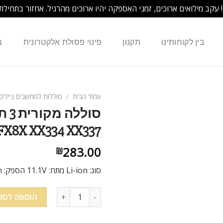
! עקב מילואים ארוכים, זמני האספקה יהיו ארוכים מהרגיל. אחזור בתחילת
בין לקוחותינו
תקנון
פינוי פסולת אלקטרונית
צ
עמוד הבית
/
סוללות למחשבים ניידים
0FX8X XX334 XX337
283.00
₪
סוג: Li-ion מתח: 11.1V הספק: 30Wh
הוספה לסל