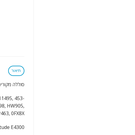
תיאור
סוללה מקורית 3 תאים למחשב נייד de E4310 E4300 Series FM338 G805H 0FX8X XX334 XX337
11495, 453-
98, HW905,
P463, 0FX8X
itude E4300