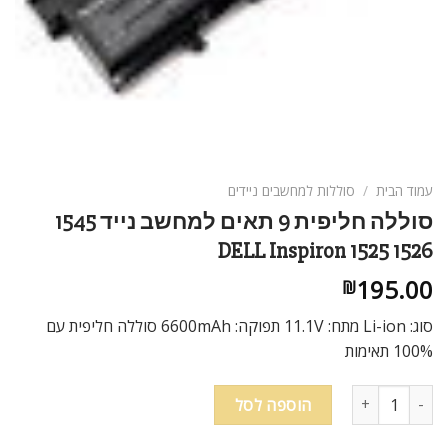
ניגודיות בהירה
brightness_high
ניגודיות כהה
brightness_low
הוסף קו תחתון לקישורים
format_underlined
סמן קישורים
font_download
לאפס
cached
עמוד הבית
/
סוללות למחשבים ניידים
את
סוללה חליפית 9 תאים למחשב נייד 1545
כל
DELL Inspiron 1525 1526
האפשרויות
195.00
₪
סוג: Li-ion מתח: 11.1V תפוקה: 6600mAh סוללה חליפית עם
100% תאימות
כמות של סוללה חליפית 9 תאים למחשב נייד 1545 DELL Inspiron 1525 1526
הוספה לסל