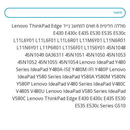
תיאור
סוללה חליפית 6 תאים למחשב נייד Lenovo ThinkPad Edge
E430 E430c E435 E530 E535 E530c
L11L6Y01 L11L6F01 L11L6R01 L11M6Y01 L11N6R01
L11N6Y01 L11P6R01 L11S6F01 L11S6Y01 45N1048
45N1049 0A36311 45N1051 45N1050 45N1053
45N1052 45N1055 45N1054 Lenovo IdeaPad Y480
Series IdeaPad Y480A-ISE Y480M-IFI Y480P Lenovo
IdeaPad Y580 Series IdeaPad Y580A Y580M Y580N
Y580P Lenovo IdeaPad V480 Series IdeaPad V480C
V480S V480U Lenovo IdeaPad V580 Series IdeaPad
V580C Lenovo ThinkPad Edge E430 E430c E435 E530
E535 E530c Series G510