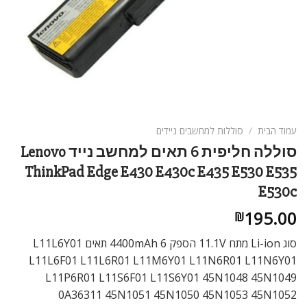
ניגודיות בהירה
brightness_high
ניגודיות כהה
brightness_low
הוסף קו תחתון לקישורים
format_underlined
סמן קישורים
font_download
לאפס
cached
עמוד הבית
/
סוללות למחשבים ניידים
את
סוללה חליפית 6 תאים למחשב נייד Lenovo
כל
ThinkPad Edge E430 E430c E435 E530 E535
האפשרויות
E530c
195.00
₪
סוג Li-ion מתח 11.1V הספק 4400mAh 6 תאים L11L6Y01
L11L6F01 L11L6R01 L11M6Y01 L11N6R01 L11N6Y01
L11P6R01 L11S6F01 L11S6Y01 45N1048 45N1049
0A36311 45N1051 45N1050 45N1053 45N1052