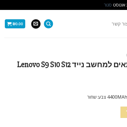
 אוגוסט
סגור
ור קשר
₪
0.00
סוללה חליפית 6 תאים למחשב נייד Lenovo S9 S10 S12