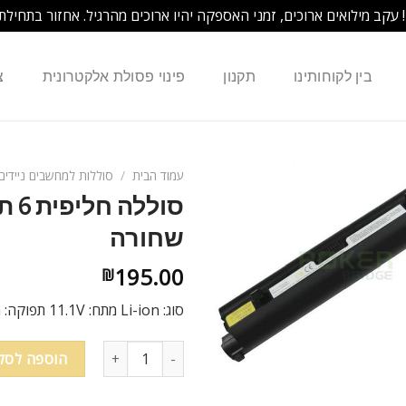
! עקב מילואים ארוכים, זמני האספקה יהיו ארוכים מהרגיל. אחזור בתחילת
בין לקוחותינו
תקנון
פינוי פסולת אלקטרונית
צ
עמוד הבית
/
סוללות למחשבים ניידים
שחורה
195.00
₪
סוג: Li-ion מתח: 11.1V תפוקה: 4400MAh צבע: שחור
הוספה לסל