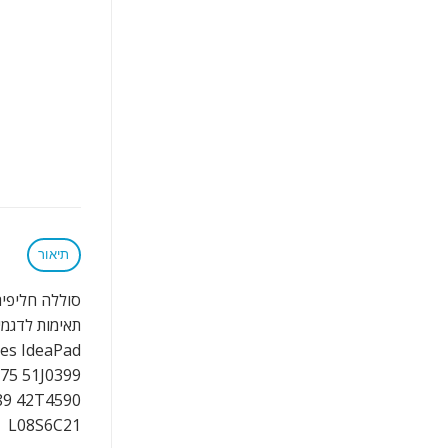
תיאור
סוללה חליפית 6 תאים למחשב נייד Lenovo S9 S10 S12
ies IdeaPad
275 51J0399
89 42T4590
L08S6C21