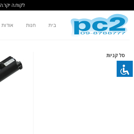
לקוח.ה יקר.ה
Ski
t
בית
חנות
אודות
conten
סל קניות
כמות של סוללה חליפית 6 תאים למחשב נייד Lenovo S9 S10 S12 שחורה