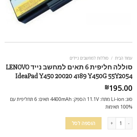
ניגודיות בהירה
brightness_high
ניגודיות כהה
brightness_low
הוסף קו תחתון לקישורים
format_underlined
סמן קישורים
font_download
לאפס
cached
עמוד הבית
/
סוללות למחשבים ניידים
את
סוללה חליפית 6 תאים למחשב נייד LENOVO
כל
IdeaPad Y450 20020 4189 Y450G 55Y2054
האפשרויות
195.00
₪
סוג: Li-ion מתח: 11.1V הספק: 4400mAh תאים: 6 תחליפית עם
100% תאימות
כמות של סוללה חליפית 6 תאים למחשב נייד LENOVO IdeaPad Y450 20020 4189 Y450G 55Y2054
הוספה לסל