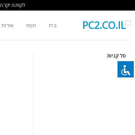
לקוח.ה יקר.ה
Ski
t
בית
חנות
אודות
conten
סל קניות
כמות של סוללה חליפית 6 תאים למחשב נייד IBM X30 X31 X32