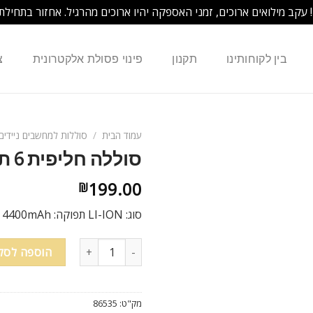
! עקב מילואים ארוכים, זמני האספקה יהיו ארוכים מהרגיל. אחזור בתחילת
בין לקוחותינו
תקנון
פינוי פסולת אלקטרונית
צ
עמוד הבית
/
סוללות למחשבים ניידים
סוללה חליפית 6 תאים למחשב נייד IBM X30 X31 X32
199.00
₪
סוג: LI-ION תפוקה: 4400mAh מתח: 10.8V צבע: שחור תחליפית עם 100% תאימות
הוספה לסל
מק"ט:
86535