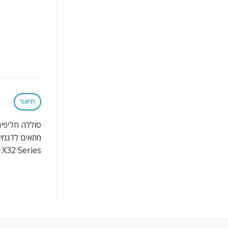
תיאור
סוללה חליפית 6 תאים למחשב נייד 30 X31 X32
 X32 Series