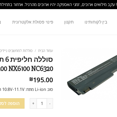
! עקב מילואים ארוכים, זמני האספקה יהיו ארוכים מהרגיל. אחזור בתחילת
בין לקוחותינו
תקנון
פינוי פסולת אלקטרונית
צ
עמוד הבית
/
סוללות למחשבים ניידים
00 NX6100 NC6320
195.00
₪
סוג: Li-ion מתח: 10.8V-11.1V תפוקה: 4400mAh
כמות של סוללה חליפית 6 תאים למחשב נייד HP NX6120 NC6400 NC6100 NC6200 NX6100 NC6320
הוספה לסל