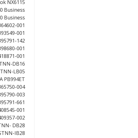
ook NX6115
0 Business
0 Business
364602-001
393549-001
395791-142
398680-001
418871-001
HSTNN-DB16
STNN-LB05
A PB994ET
365750-004
395790-003
395791-661
408545-001
409357-002
STNN- DB28
STNN-IB28