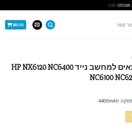
 אוגוסט
סגור
ור קשר
₪
0.00
סוללה חליפית 6 תאים למחשב נייד HP NX6120 NC6400
NC6100 NC62