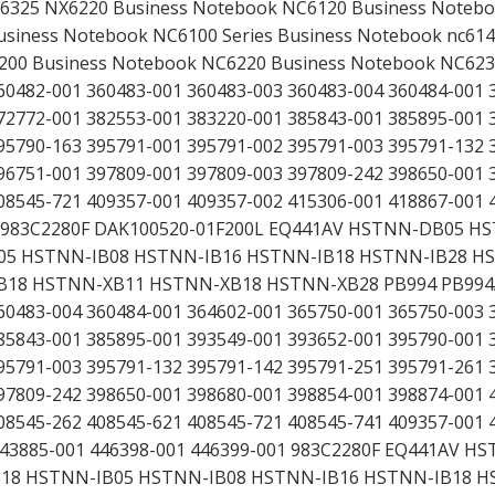
6325 NX6220 Business Notebook NC6120 Business Noteb
siness Notebook NC6100 Series Business Notebook nc614
200 Business Notebook NC6220 Business Notebook NC623
60482-001 360483-001 360483-003 360483-004 360484-001 
72772-001 382553-001 383220-001 385843-001 385895-001 
95790-163 395791-001 395791-002 395791-003 395791-132 
96751-001 397809-001 397809-003 397809-242 398650-001 
08545-721 409357-001 409357-002 415306-001 418867-001 
01 983C2280F DAK100520-01F200L EQ441AV HSTNN-DB05 
05 HSTNN-IB08 HSTNN-IB16 HSTNN-IB18 HSTNN-IB28 H
8 HSTNN-XB11 HSTNN-XB18 HSTNN-XB28 PB994 PB994
60483-004 360484-001 364602-001 365750-001 365750-003 
85843-001 385895-001 393549-001 393652-001 395790-001 
95791-003 395791-132 395791-142 395791-251 395791-261 
97809-242 398650-001 398680-001 398854-001 398874-001 
08545-262 408545-621 408545-721 408545-741 409357-001 
 443885-001 446398-001 446399-001 983C2280F EQ441AV H
8 HSTNN-IB05 HSTNN-IB08 HSTNN-IB16 HSTNN-IB18 H