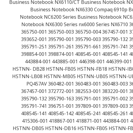
Business Notebook NX6110/CT Business Notebook NX
Business Notebook NX6330 Compaq 6910p Bu
Notebook NC6200 Series Business Notebook NC6
Notebook NX6300 Series nx6000 Series NX6710 3
365750-001 365750-003 365750-004 367457-001 3
393652-001 395790-001 395790-003 395790-132 3
395791-251 395791-261 395791-661 395791-741 3
398854-001 398874-001 408545-001 408545-141 4
443884-001 443885-001 446398-001 446399-0
HSTNN- DB28 HSTNN-FB05 HSTNN-FB18 HSTNN-IB
HSTNN-LB08 HSTNN-MB05 HSTNN-UB05 HSTNN-UB1
PQ457AV 360482-001 360483-001 360483-003 3
367457-001 372772-001 382553-001 383220-001 3
395790-132 395790-163 395791-001 395791-002 3
395791-741 396751-001 397809-001 397809-003 3
408545-141 408545-142 408545-241 408545-261 4
415306-001 418867-001 418871-001 443884-001
HSTNN-DB05 HSTNN-DB16 HSTNN-FB05 HSTNN-FB1