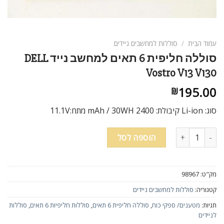
ניגודיות בהירה
brightness_high
ניגודיות כהה
brightness_low
עמוד הבית
/
סוללות למחשבים ניידים
הוסף קו תחתון לקישורים
format_underlined
סוללה חליפית 6 תאים למחשב נייד DELL
סמן קישורים
font_download
Vostro V13 V130
195.00
₪
לאפס
cached
את
סוג: Li-ion קיבולת: 2400 mAh / 30WH מתח:11.1V
כל
האפשרויות
כמות של סוללה חליפית 6 תאים למחשב נייד DELL Vostro V13 V130
הוספה לסל
מק"ט:
98967
קטגוריה:
סוללות למחשבים ניידים
תגיות:
מטענים/ ספקי כוח
,
סוללה חליפית 6 תאים
,
סוללות חליפיות 6 תאים
,
סוללות
לניידים