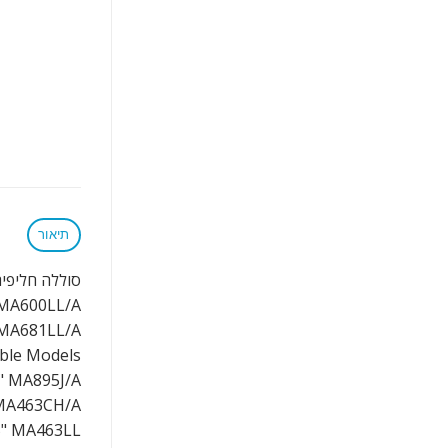
תיאור
סוללה חליפית 6 תאים למחשב נייד cBook Pro 15" A1150 A1175 MA348G/A
MA600LL/A,
 MA681LL/A
ble Models:
" MA895J/A
MA463CH/A,
" MA463LL,