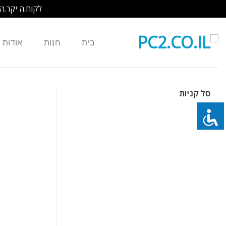
לקוח.ה יקר.ה
Ski
t
בית
חנות
אודות
conten
סל קניות
כמות של סוללה חליפית 6 תאים למחשב נייד Apple MacBook Pro 15" A1150 A1175 MA348G/A