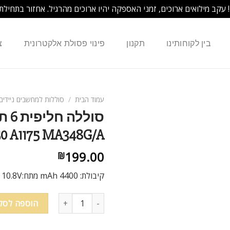
! עקב מילואים ארוכים, זמני האספקה יהיו ארוכים מהרגיל. אחזור בתחילת
בין לקוחותינו
תקנון
פינוי פסולת אלקטרונית
צ
עמוד הבית
/
סוללות למחשבים ניידים
150 A1175 MA348G/A
199.00
₪
קיבולת: mAh 4400 מתח:10.8V צבע: כסף
הוספה לסל