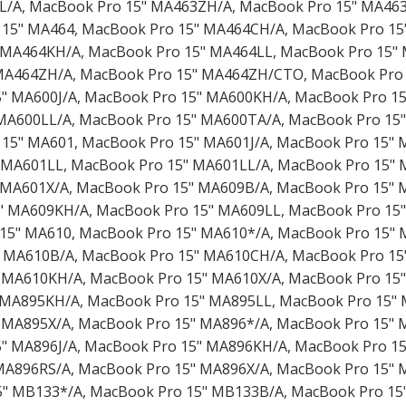
L/A, MacBook Pro 15" MA463ZH/A, MacBook Pro 15" MA46
15" MA464, MacBook Pro 15" MA464CH/A, MacBook Pro 15"
 MA464KH/A, MacBook Pro 15" MA464LL, MacBook Pro 15" 
MA464ZH/A, MacBook Pro 15" MA464ZH/CTO, MacBook Pro 
" MA600J/A, MacBook Pro 15" MA600KH/A, MacBook Pro 15
MA600LL/A, MacBook Pro 15" MA600TA/A, MacBook Pro 15"
15" MA601, MacBook Pro 15" MA601J/A, MacBook Pro 15" 
 MA601LL, MacBook Pro 15" MA601LL/A, MacBook Pro 15" 
 MA601X/A, MacBook Pro 15" MA609B/A, MacBook Pro 15" 
" MA609KH/A, MacBook Pro 15" MA609LL, MacBook Pro 15"
15" MA610, MacBook Pro 15" MA610*/A, MacBook Pro 15" 
 MA610B/A, MacBook Pro 15" MA610CH/A, MacBook Pro 15"
 MA610KH/A, MacBook Pro 15" MA610X/A, MacBook Pro 15"
 MA895KH/A, MacBook Pro 15" MA895LL, MacBook Pro 15" 
 MA895X/A, MacBook Pro 15" MA896*/A, MacBook Pro 15" 
" MA896J/A, MacBook Pro 15" MA896KH/A, MacBook Pro 15
MA896RS/A, MacBook Pro 15" MA896X/A, MacBook Pro 15" 
" MB133*/A, MacBook Pro 15" MB133B/A, MacBook Pro 15"