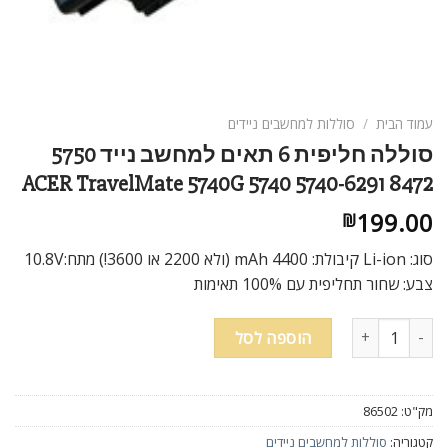
ניגודיות בהירה
brightness_high
ניגודיות כהה
brightness_low
הוסף קו תחתון לקישורים
format_underlined
עמוד הבית
/
סוללות למחשבים ניידים
סמן קישורים
font_download
סוללה חליפית 6 תאים למחשב נייד 5750
ACER TravelMate 5740G 5740 5740-6291 8472
לאפס
cached
את
199.00
₪
כל
האפשרויות
סוג: Li-ion קיבולת: 4400 mAh (ולא 2200 או 3600!) מתח:10.8V
צבע: שחור תחליפית עם 100% תאימות
כמות של סוללה חליפית 6 תאים למחשב נייד 5750 ACER TravelMate 5740G 5740 5740-6291 8472
הוספה לסל
מק"ט:
86502
קטגוריה:
סוללות למחשבים ניידים