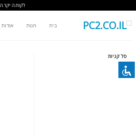
לקוח.ה יקר.ה
Ski
t
בית
חנות
אודות
conten
סל קניות