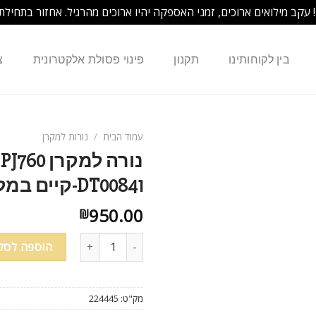
! עקב מילואים ארוכים, זמני האספקה יהיו ארוכים מהרגיל. אחזור בתחילת
בין לקוחותינו
תקנון
פינוי פסולת אלקטרונית
צ
עמוד הבית
/
נורות למקרן
נורה למ
DT00841-קיים במלאי
950.00
₪
כמות של נורה למקרן VIEWSONIC RLC-031 PJ758 PJ759 PJ760 DT00841-קיים במלאי
הוספה לסל
מק"ט:
224445