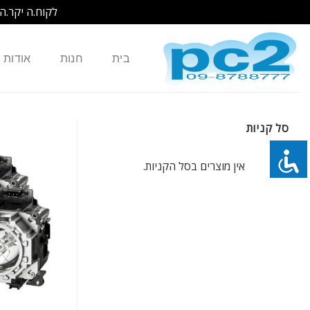
לקוח.ה יקר.ה
Ski
t
בית
חנות
אודות
conten
סל קניות
אין מוצרים בסל הקניות.
כמות של נורה למקרן SHARP XR-10S-L XR-11XC-L XR-10XC-L