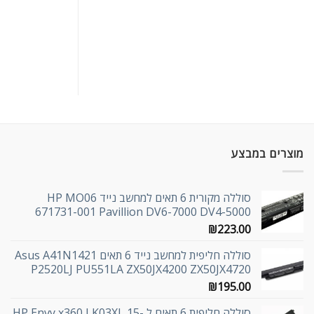
מוצרים במבצע
סוללה מקורית 6 תאים למחשב נייד HP MO06
671731-001 Pavillion DV6-7000 DV4-5000
₪
223.00
סוללה חליפית למחשב נייד 6 תאים Asus A41N1421
P2520LJ PU551LA ZX50JX4200 ZX50JX4720
₪
195.00
סוללה חליפית 6 תאים ל HP Envy x360 LK03XL 15-