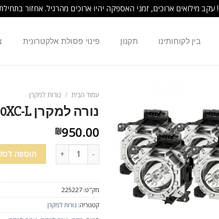
! עקב מילואים ארוכים, זמני האספקה יהיו ארוכים מהרגיל. אחזור בתחילת
בין לקוחותינו
תקנון
פינוי פסולת אלקטרונית
צ
עמוד הבית
/
נורות למקרן
נורה למקרן SHARP XR-10S-L XR-11XC-L XR-10XC-L
950.00
₪
הוספה לסל
מק"ט:
225227
קטגוריה:
נורות למקרן