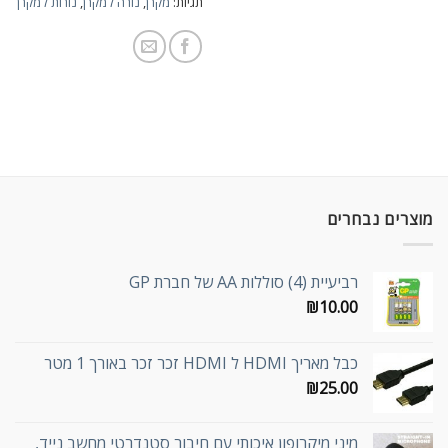
תגיות:
מקרן
,
נורה למקרן
,
נורות למקרן
מוצרים נבחרים
רביעיית (4) סוללות AA של חברת GP
₪
10.00
כבל מאריך HDMI ל HDMI זכר זכר באורך 1 מטר
₪
25.00
מיני מיקרופון איכותי עם חיבור סטנדרטי מחשב נייד,