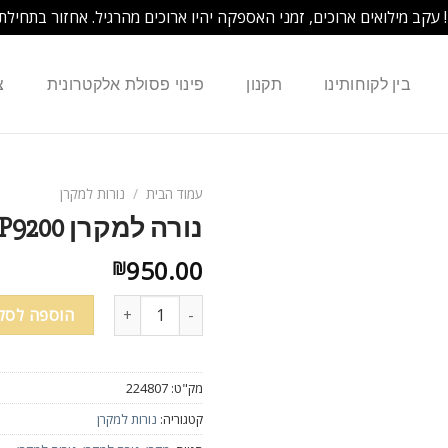
! עקב מילואים ארוכים, זמני האספקה יהיו ארוכים מהרגיל. אחזור בתחילת
בין לקוחותינו
תקנון
פינוי פסולת אלקטרונית
צ
עמוד הבית
/
נורות למקרן
נורה למקרן PROXIMA DP9240 DP9260 DP9210 DP9200+
950.00
₪
הוספה לסל
מק"ט:
224807
קטגוריה:
נורות למקרן