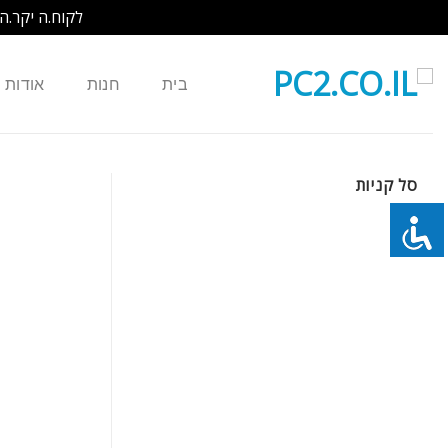
לקוח.ה יקר.ה
Ski
t
בית
חנות
אודות
conten
סל קניות
כמות של נורה למקרן PROXIMA DP9240 DP9260 DP9210 DP9200+