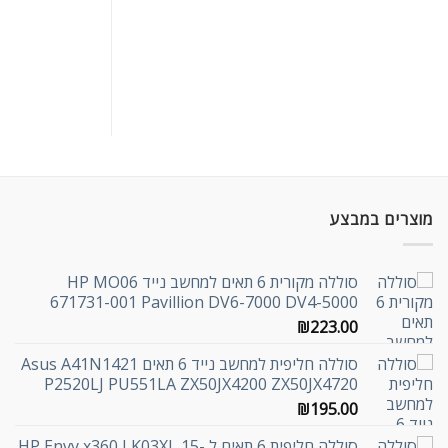
מוצרים במבצע
סוללה מקורית 6 תאים למחשב נייד HP MO06
671731-001 Pavillion DV6-7000 DV4-5000
₪
223.00
סוללה חליפית למחשב נייד 6 תאים Asus A41N1421
P2520LJ PU551LA ZX50JX4200 ZX50JX4720
₪
195.00
סוללה חליפית 6 תאים ל HP Envy x360 LK03XL 15-