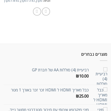
תגיות:
מקרן
,
נורה למקרן
,
נורות למקרן
מוצרים נבחרים
רביעיית (4) סוללות AA של חברת GP
₪
10.00
כבל מאריך HDMI ל HDMI זכר זכר באורך 1 מטר
₪
25.00
מיני מיקרופון איכותי עם חיבור סטנדרטי מחשב נייד,