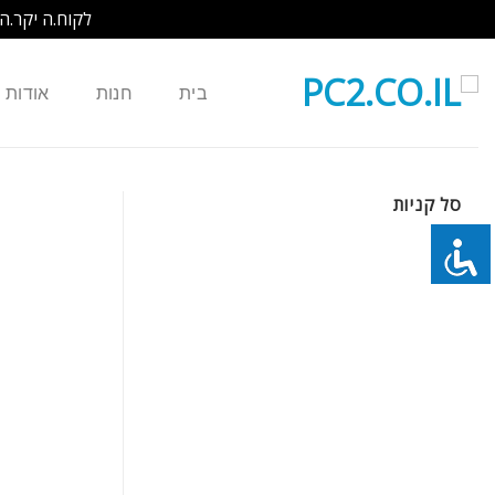
לקוח.ה יקר.ה
Ski
t
בית
חנות
אודות
conten
סל קניות