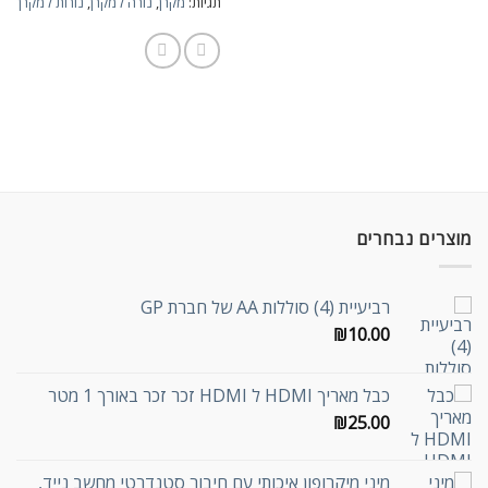
תגיות:
מקרן
,
נורה למקרן
,
נורות למקרן
מוצרים נבחרים
רביעיית (4) סוללות AA של חברת GP
₪
10.00
כבל מאריך HDMI ל HDMI זכר זכר באורך 1 מטר
₪
25.00
מיני מיקרופון איכותי עם חיבור סטנדרטי מחשב נייד,