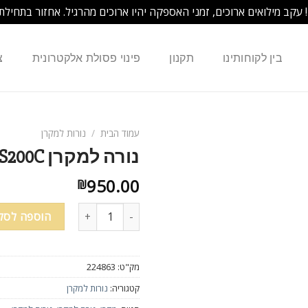
! עקב מילואים ארוכים, זמני האספקה יהיו ארוכים מהרגיל. אחזור בתחילת
בין לקוחותינו
תקנון
פינוי פסולת אלקטרונית
צ
עמוד הבית
/
נורות למקרן
נורה למקרן Optoma EP7155 EP1691 TX7155 BL-FS200C
950.00
₪
כמות של נורה למקרן Optoma EP7155 EP1691 TX7155 BL-FS200C
הוספה לסל
מק"ט:
224863
קטגוריה:
נורות למקרן