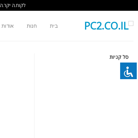
לקוח.ה יקר.ה
Ski
t
בית
חנות
אודות
conten
סל קניות
כמות של נורה למקרן OPTOMA BL-FU280B SP.8BY01GC01 EW766W EX765W EX766W TX765 M