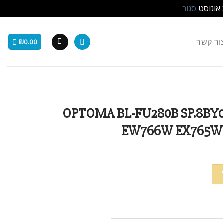
 אוגוסט
סגור
ור קשר
₪
0.00
קרן OPTOMA BL-FU280B SP.8BY01GC01
EW766W EX765W 