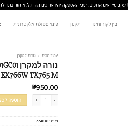
! עקב מילואים ארוכים, זמני האספקה יהיו ארוכים מהרגיל. אחזור בתחילת
בין לקוחותינו
תקנון
פינוי פסולת אלקטרונית
צ
עמוד הבית
/
נורות למקרן
נורה למ
EX766W TX765 M
950.00
₪
הוספה לסל
מק"ט:
224836