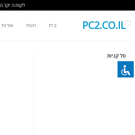
לקוח.ה יקר.ה
Ski
t
בית
חנות
אודות
conten
סל קניות