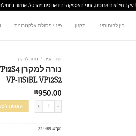
! עקב מילואים ארוכים, זמני האספקה יהיו ארוכים מהרגיל. אחזור בתחילת
בין לקוחותינו
תקנון
פינוי פסולת אלקטרונית
צ
עמוד הבית
/
נורות למקרן
נורה למ
VP-11S1BL VP12S2
950.00
₪
כמות של נורה למקרן MARANTZ VP11S1 VP11S1BL VP12S3 VP12S4 VP-11S1BL VP12S2
הוספה לסל
מק"ט:
224489