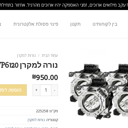
! עקב מילואים ארוכים, זמני האספקה יהיו ארוכים מהרגיל. אחזור בתחילת
בין לקוחותינו
תקנון
פינוי פסולת אלקטרונית
צ
עמוד הבית
/
נורות למקרן
נורה למקרן HP L1624A VP6100 VP6110 VP6120
950.00
₪
כמות של נורה למקרן HP L1624A VP6100 VP6110 VP6120
הוספה לסל
מק"ט:
225258
קטגוריה:
נורות למקרן