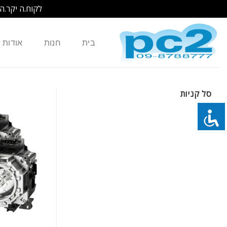
לקוח.ה יקר.ה
Ski
t
בית
חנות
אודות
conten
סל קניות