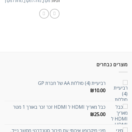
תגיות:
מקרן
,
נורה למקרן
,
נורות למקרן
מוצרים נבחרים
רביעיית (4) סוללות AA של חברת GP
₪
10.00
כבל מאריך HDMI ל HDMI זכר זכר באורך 1 מטר
₪
25.00
מיני מיקרופון איכותי עם חיבור סטנדרטי מחשב נייד,