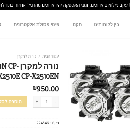
! עקב מילואים ארוכים, זמני האספקה יהיו ארוכים מהרגיל. אחזור בתחילת
בין לקוחותינו
תקנון
פינוי פסולת אלקטרונית
צ
עמוד הבית
/
נורות למקרן
נורה למק
X2510E CP-X2510EN
950.00
₪
הוספה לסל
מק"ט:
224546