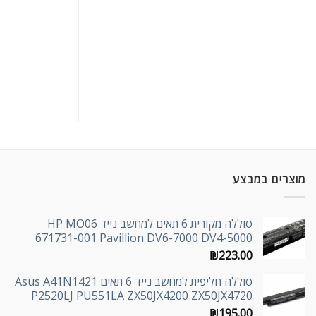
מוצרים במבצע
סוללה מקורית 6 תאים למחשב נייד HP MO06
671731-001 Pavillion DV6-7000 DV4-5000
₪
223.00
סוללה חליפית למחשב נייד 6 תאים Asus A41N1421
P2520LJ PU551LA ZX50JX4200 ZX50JX4720
₪
195.00