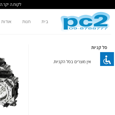
לקוח.ה יקר.ה
Ski
t
בית
חנות
אודות
conten
סל קניות
אין מוצרים בסל הקניות.
כמות של נורה למקרן HITACHI DT01021 CP-X2011 CP-X2011N CP-X2510E CP-X2510EN