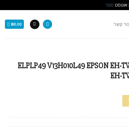
 אוגוסט
סגור
ור קשר
₪
0.00
קרן ELPLP49 V13H010L49 EPSON EH-TW2800
EH-T