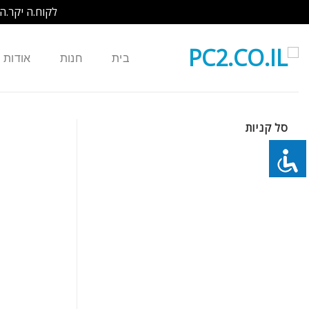
לקוח.ה יקר.ה
Ski
t
בית
חנות
אודות
conten
סל קניות
כמות של נורה למקרן ELPLP49 V13H010L49 EPSON EH-TW2800 EH-TW3800,EH-TW4000