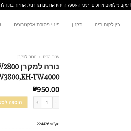
! עקב מילואים ארוכים, זמני האספקה יהיו ארוכים מהרגיל. אחזור בתחילת
בין לקוחותינו
תקנון
פינוי פסולת אלקטרונית
צ
עמוד הבית
/
נורות למקרן
נורה למ
W3800,EH-TW4000
950.00
₪
הוספה לסל
מק"ט:
224426