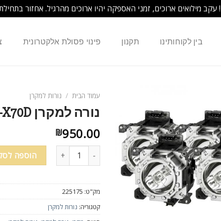
! עקב מילואים ארוכים, זמני האספקה יהיו ארוכים מהרגיל. אחזור בתחילת
בין לקוחותינו
תקנון
פינוי פסולת אלקטרונית
צ
עמוד הבית
/
נורות למקרן
נורה למקרן EIKI 610-314-9127 LC-X60 LC-X70 LC-X70D
950.00
₪
הוספה לסל
מק"ט:
225175
קטגוריה:
נורות למקרן