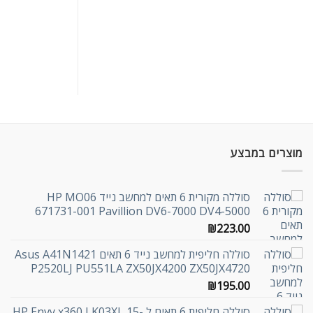
מוצרים במבצע
סוללה מקורית 6 תאים למחשב נייד HP MO06
671731-001 Pavillion DV6-7000 DV4-5000
₪
223.00
סוללה חליפית למחשב נייד 6 תאים Asus A41N1421
P2520LJ PU551LA ZX50JX4200 ZX50JX4720
₪
195.00
סוללה חליפית 6 תאים ל HP Envy x360 LK03XL 15-