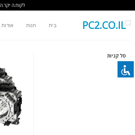
לקוח.ה יקר.ה
Ski
t
בית
חנות
אודות
conten
סל קניות
כמות של נורה למקרן EIKI 610-314-9127 LC-X60 LC-X70 LC-X70D