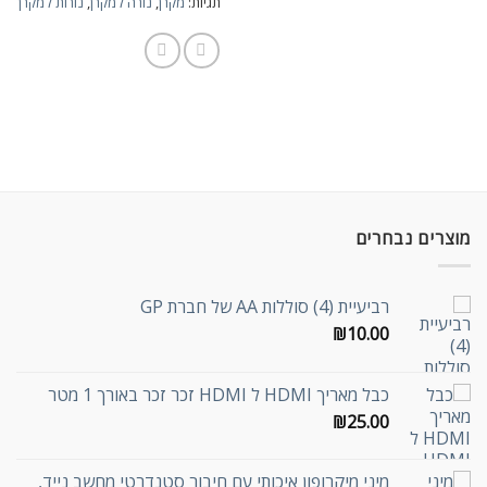
תגיות:
מקרן
,
נורה למקרן
,
נורות למקרן
מוצרים נבחרים
רביעיית (4) סוללות AA של חברת GP
₪
10.00
כבל מאריך HDMI ל HDMI זכר זכר באורך 1 מטר
₪
25.00
מיני מיקרופון איכותי עם חיבור סטנדרטי מחשב נייד,