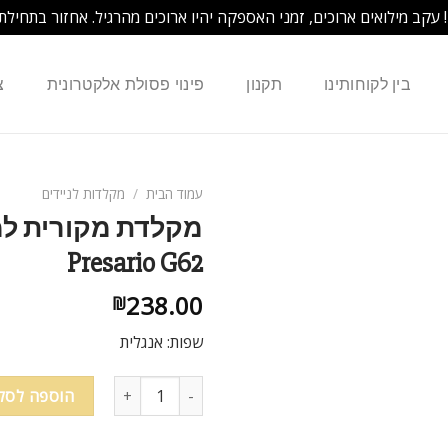
! עקב מילואים ארוכים, זמני האספקה יהיו ארוכים מהרגיל. אחזור בתחילת
בין לקוחותינו
תקנון
פינוי פסולת אלקטרונית
צ
עמוד הבית
/
מקלדות לניידים
Presario G62
238.00
₪
שפות: אנגלית
הוספה לסל