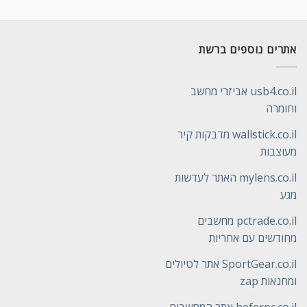
אתרים נוספים ברשת
usb4.co.il אביזרי מחשב
וחומרה
wallstick.co.il מדבקות קיר
מעוצבות
mylens.co.il האתר לעדשות
מגע
pctrade.co.il מחשבים
מחודשים עם אחריות
SportGear.co.il אתר לטיולים
ומחנאות zap
heferpc.co.il אתר המחשבים