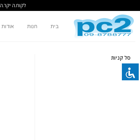
לקוח.ה יקר.ה
Ski
t
בית
חנות
אודות
conten
סל קניות
כמות של מקלדת מקורית למחשב נייד HP Compaq pavilion CQ62 Presario G62