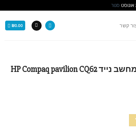
 אוגוסט
סגור
ור קשר
₪
0.00
מקלדת מקורית למחשב נייד HP Compaq pavilion CQ62