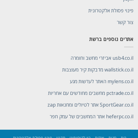
פינוי פסולת אלקטרונית
צור קשר
אתרים נוספים ברשת
usb4.co.il אביזרי מחשב וחומרה
wallstick.co.il מדבקות קיר מעוצבות
mylens.co.il האתר לעדשות מגע
pctrade.co.il מחשבים מחודשים עם אחריות
SportGear.co.il אתר לטיולים ומחנאות zap
heferpc.co.il אתר המחשבים של עמק חפר
בית
חנות
אודות
בין לקוחותינו
תקנון
פינוי פסולת אלקטרונית