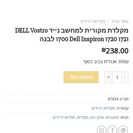
ניגודיות בהירה
brightness_high
ניגודיות כהה
brightness_low
עמוד הבית
/
מקלדות לניידים
הוסף קו תחתון לקישורים
format_underlined
מקלדת מקורית למחשב נייד DELL Vostro
1700 Dell Inspiron 1720 1721 לבנה
סמן קישורים
font_download
238.00
₪
לאפס
cached
שפות: אנגלית צבע: כסוף
את
כל
האפשרויות
כמות של מקלדת מקורית למחשב נייד DELL Vostro 1700 Dell Inspiron 1720 1721 לבנה
הוספה לסל
מק"ט:
87934
קטגוריה:
מקלדות לניידים
תגיות:
מטענים/ ספקי כוח
,
מקלדות
,
סוללות לניידים