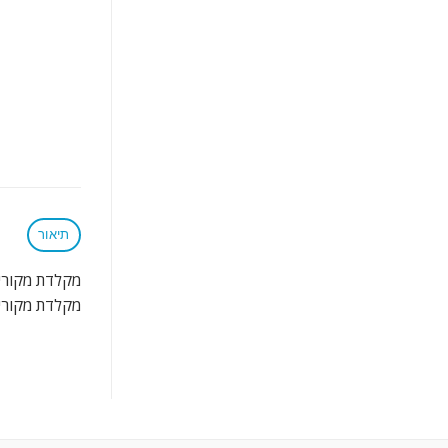
תיאור
מקלדת מקורית למחשב נייד 010
מקלדת מקורית למחשב נייד ll Inspiron 15R 5010 M5010 N5010