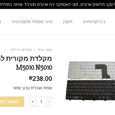
! עקב מילואים ארוכים, זמני האספקה יהיו ארוכים מהרגיל. אחזור בתחילת
בין לקוחותינו
תקנון
פינוי פסולת אלקטרונית
צ
עמוד הבית
/
מקלדות לניידים
M5010 N5010
238.00
₪
שפות: אנגלית צבע: שחור
כמות של מקלדת מקורית למחשב נייד ell Inspiron 15R 5010 M5010 N5010
הוספה לסל