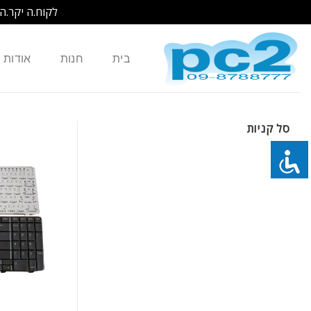
לקוח.ה יקר.ה
Ski
t
בית
חנות
אודות
conten
סל קניות