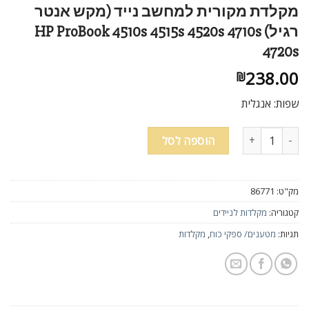
ניגודיות בהירה
brightness_high
מקלדת מקורית למחשב נייד (מקש אנטר
רגיל) HP ProBook 4510s 4515s 4520s 4710s
ניגודיות כהה
brightness_low
4720s
הוסף קו תחתון לקישורים
format_underlined
238.00
₪
סמן קישורים
font_download
שפות: אנגלית
לאפס
cached
כמות של מקלדת מקורית למחשב נייד (מקש אנטר רגיל) HP ProBook 4510s 4515s 4520s 4710s 4720s
הוספה לסל
את
כל
האפשרויות
מק"ט:
86771
קטגוריה:
מקלדות לניידים
תגיות:
מטענים/ ספקי כוח
,
מקלדות