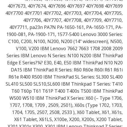
40Y7673, 40Y7674, 40Y7696 40Y7697 40Y7698 40Y7699
40Y7700 40Y7701 40Y7702, 40Y7703, 40Y7704, 40Y7705,
40Y7706, 40Y7707, 40Y7708, 40Y7709, 40Y7710,
40Y7711, pa23n PA7N PA-1650-161, PA-1650-171, PA-
1900-081, PA-1900-171, 1577-5400 Lenovo 3000 Series:
C100, C200, N100, N200, N200 (14" widescreen), N500,
V100, V200 IBM Lenovo 7662 7663 1708 2008 2009
Series IBM Lenovo N Series: N100 N200 IBM ThinkPad
Edge E Series?¼? E30, E40, E50 IBM ThinkPad N10 N20
DA15 IBM ThinkPad R Series: R60 R60e R60i R61 R61i
R61e R400 R500 IBM ThinkPad SL Series: SL300 SL400
SL410 SL500 SL510,SL600 IBM Thinkpad T Series: T410
T60 T60p T61 T61P T400 T400s T500 IBM ThinkPad
W500 W510 IBM ThinkPad X Series: X60 (– Type 1706,
1707, 1708, 1709 , 2509, 2501), X60s (Type 1702, 1703,
1704, 1705, 2507, 2508, 2533 ), X60 Tablet, X61, X61s,
X61 Tablet, X61LS, X100e, X200, X200s, X200 Tablet,
X201 X201s X300, X301 IBM Lenovo Thinkpad Z Series: