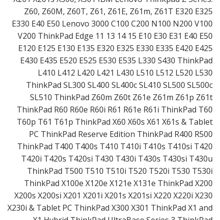
Z60, Z60M, Z60T, Z61, Z61E, Z61m, Z61T E320 E325
E330 E40 E50 Lenovo 3000 C100 C200 N100 N200 V100
V200 ThinkPad Edge 11 13 14 15 E10 E30 E31 E40 E50
E120 E125 E130 E135 E320 E325 E330 E335 E420 E425
E430 E435 E520 E525 E530 E535 L330 S430 ThinkPad
L410 L412 L420 L421 L430 L510 L512 L520 L530
ThinkPad SL300 SL400 SL400c SL410 SL500 SL500c
SL510 ThinkPad Z60m Z60t Z61e Z61m Z61p Z61t
ThinkPad R60 R60e R60i R61 R61e R61i ThinkPad T60
T60p T61 T61p ThinkPad X60 X60s X61 X61s & Tablet
PC ThinkPad Reserve Edition ThinkPad R400 R500
ThinkPad T400 T400s T410 T410i T410s T410si T420
T420i T420s T420si T430 T430i T430s T430si T430u
ThinkPad T500 T510 T510i T520 T520i T530 T530i
ThinkPad X100e X120e X121e X131e ThinkPad X200
X200s X200si X201 X201i X201s X201si X220 X220i X230
X230i & Tablet PC ThinkPad X300 X301 ThinkPad X1 and