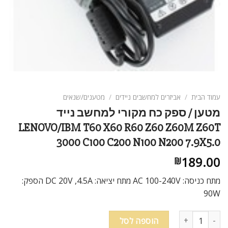
ניגודיות בהירה
brightness_high
ניגודיות כהה
brightness_low
הוסף קו תחתון לקישורים
format_underlined
סמן קישורים
font_download
לאפס
cached
עמוד הבית
/
אביזרים למחשבים ניידים
/
מטענים/שנאים
את
מטען / ספק כח מקורי למחשב נייד
כל
LENOVO/IBM T60 X60 R60 Z60 Z60M Z60T
האפשרויות
3000 C100 C200 N100 N200 7.9X5.0
189.00
₪
מתח כניסה: AC 100-240V מתח יציאה: DC 20V ,4.5A הספק:
90W
כמות של מטען / ספק כח מקורי למחשב נייד LENOVO/IBM T60 X60 R60 Z60 Z60M Z60T 3000 C100 C200 N100 N200 7.9X5.0
הוספה לסל