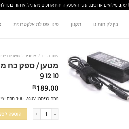
! עקב מילואים ארוכים, זמני האספקה יהיו ארוכים מהרגיל. אחזור בתחילת
בין לקוחותינו
תקנון
פינוי פסולת אלקטרונית
צ
עמוד הבית
/
אביזרים למחשבים ניידים
9 12 10
189.00
₪
מתח כניסה: 100-240V מתח יציאה: 19v כח: 1.58A הספק: 30W
הוספה לסל