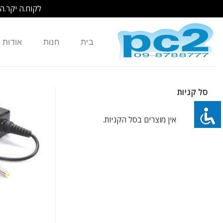
לקוח.ה יקר.ה
Ski
t
בית
חנות
אודות
conten
סל קניות
אין מוצרים בסל הקניות.
כמות של מטען / ספק כח מקורי למחשב נייד DELL Inspiron Mini 9 12 10