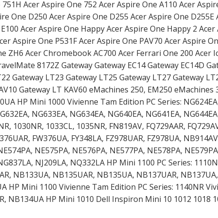
e 751H Acer Aspire One 752 Acer Aspire One A110 Acer Aspi
ire One D250 Acer Aspire One D255 Acer Aspire One D255E 
 E100 Acer Aspire One Happy Acer Aspire One Happy 2 Acer
cer Aspire One P531F Acer Aspire One PAV70 Acer Aspire O
ne ZH6 Acer Chromebook AC700 Acer Ferrari One 200 Acer 
TravelMate 8172Z Gateway Gateway EC14 Gateway EC14D Ga
T22 Gateway LT23 Gateway LT25 Gateway LT27 Gateway LT
AV10 Gateway LT KAV60 eMachines 250, EM250 eMachines 
UA HP Mini 1000 Vivienne Tam Edition PC Series: NG624EA
G632EA, NG633EA, NG634EA, NG640EA, NG641EA, NG644EA
0NR, 1030NR, 1033CL, 1035NR, FN819AV, FQ729AAR, FQ729AV
376UAR, FW376UA, FY348LA, FZ978UAR, FZ978UA, NB914AV
NE574PA, NE575PA, NE576PA, NE577PA, NE578PA, NE579PA
G837LA, NJ209LA, NQ332LA HP Mini 1100 PC Series: 1110N
UAR, NB133UA, NB135UAR, NB135UA, NB137UAR, NB137UA
P Mini 1100 Vivienne Tam Edition PC Series: 1140NR Viv
 NB134UA HP Mini 1010 Dell Inspiron Mini 10 1012 1018 1