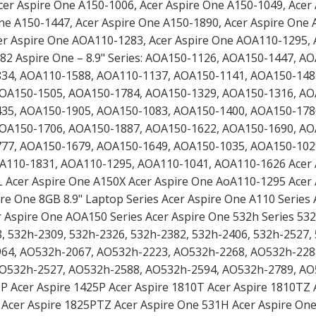
cer Aspire One A150-1006, Acer Aspire One A150-1049, Acer
ne A150-1447, Acer Aspire One A150-1890, Acer Aspire One 
er Aspire One AOA110-1283, Acer Aspire One AOA110-1295, 
2 Aspire One – 8.9" Series: AOA150-1126, AOA150-1447, A
34, AOA110-1588, AOA110-1137, AOA150-1141, AOA150-148
AOA150-1505, AOA150-1784, AOA150-1329, AOA150-1316, AO
35, AOA150-1905, AOA150-1083, AOA150-1400, AOA150-178
AOA150-1706, AOA150-1887, AOA150-1622, AOA150-1690, AO
77, AOA150-1679, AOA150-1649, AOA150-1035, AOA150-102
A110-1831, AOA110-1295, AOA110-1041, AOA110-1626 Acer 
L Acer Aspire One A150X Acer Aspire One AoA110-1295 Acer
e One 8GB 8.9" Laptop Series Acer Aspire One A110 Series 
r Aspire One AOA150 Series Acer Aspire One 532h Series 53
, 532h-2309, 532h-2326, 532h-2382, 532h-2406, 532h-2527,
2964, AO532h-2067, AO532h-2223, AO532h-2268, AO532h-228
AO532h-2527, AO532h-2588, AO532h-2594, AO532h-2789, AO
P Acer Aspire 1425P Acer Aspire 1810T Acer Aspire 1810TZ 
Acer Aspire 1825PTZ Acer Aspire One 531H Acer Aspire On