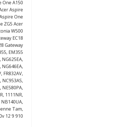
re One A150
Acer Aspire
 Aspire One
ne ZG5 Acer
Iconia W500
teway EC18
28 Gateway
355, EM355
, NG625EA,
, NG646EA,
, FR832AV,
, NC953AS,
, NE580PA,
R, 1111NR,
, NB140UA,
ienne Tam,
0v 12 9 910