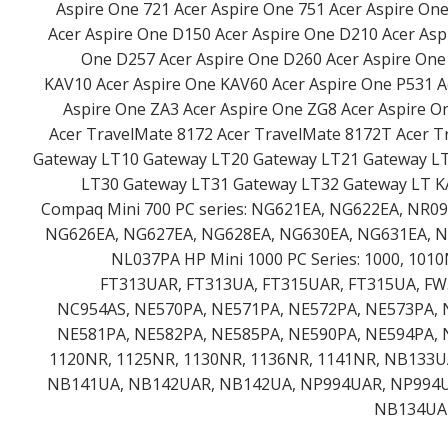
Aspire One 721 Acer Aspire One 751 Acer Aspire On
Acer Aspire One D150 Acer Aspire One D210 Acer Asp
One D257 Acer Aspire One D260 Acer Aspire One
KAV10 Acer Aspire One KAV60 Acer Aspire One P531 A
Aspire One ZA3 Acer Aspire One ZG8 Acer Aspire O
Acer TravelMate 8172 Acer TravelMate 8172T Acer 
Gateway LT10 Gateway LT20 Gateway LT21 Gateway L
LT30 Gateway LT31 Gateway LT32 Gateway LT K
Compaq Mini 700 PC series: NG621EA, NG622EA, NR090
NG626EA, NG627EA, NG628EA, NG630EA, NG631EA, N
NL037PA HP Mini 1000 PC Series: 1000, 101
FT313UAR, FT313UA, FT315UAR, FT315UA, FW
NC954AS, NE570PA, NE571PA, NE572PA, NE573PA, 
NE581PA, NE582PA, NE585PA, NE590PA, NE594PA, N
1120NR, 1125NR, 1130NR, 1136NR, 1141NR, NB133
NB141UA, NB142UAR, NB142UA, NP994UAR, NP994UA H
NB134UAR,