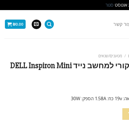
 אוגוסט
סגור
ור קשר
₪
0.00
/
מטענים/שנאים
מטען / ספק כח מקורי למחשב נייד DELL Inspiron Mini